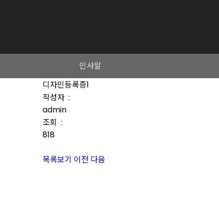
인사말
디자인등록증1
작성자 :
admin
조회 :
818
목록보기
이전
다음
본사 및 기술연구소 : 경기도 평택시 포승읍 석정로 301